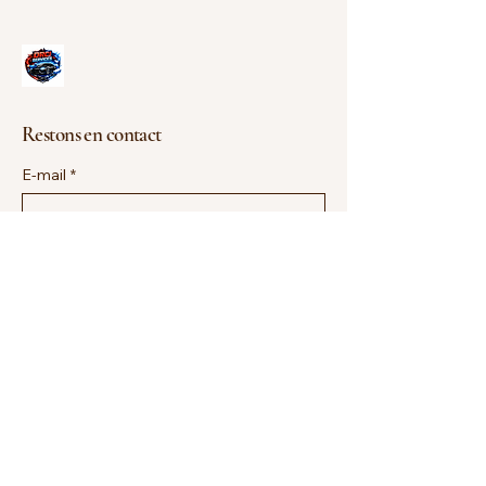
Restons en contact
E-mail
*
Yes, subscribe me to your newsletter.
*
Envoyer
+33670962990
drci.services85@gmail.com
Jard-sur-Mer, France