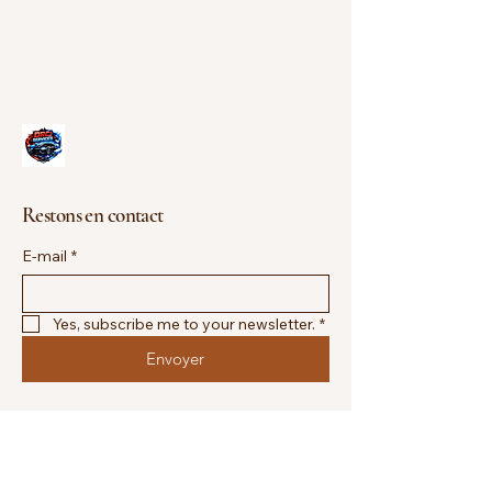
Restons en contact
E-mail
*
Yes, subscribe me to your newsletter.
*
Envoyer
+33670962990
drci.services85@gmail.com
Jard-sur-Mer, France