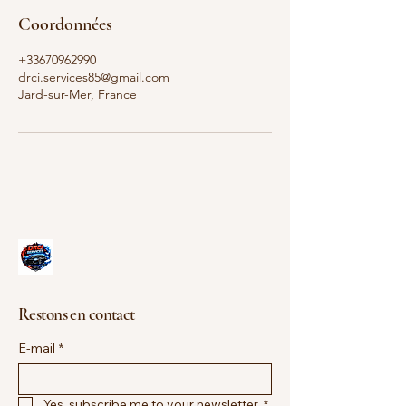
Coordonnées
+33670962990
drci.services85@gmail.com
Jard-sur-Mer, France
Restons en contact
E-mail
*
Yes, subscribe me to your newsletter.
*