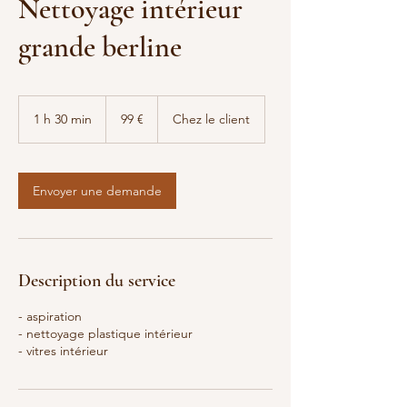
Nettoyage intérieur
grande berline
99
euros
1 h 30 min
1
99 €
Chez le client
3
0
m
i
Envoyer une demande
n
Description du service
- aspiration
- nettoyage plastique intérieur
- vitres intérieur