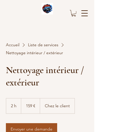
Accueil
Liste de services
Nettoyage intérieur / extérieur
Nettoyage intérieur /
extérieur
159
euros
2 h
2
159 €
Chez le client
h
Envoyer une demande